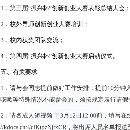
1．第三届“振兴杯”创新创业大赛表彰总结大会
2
．校外导师创新创业大赛培训；
3
．校内获奖团队交流；
4
．第四届“振兴杯”创新创业大赛启动仪式。
五、有关要求
1
．请与会同志提前做好工作安排，提前1
0
分钟
、咳嗽等特殊情况不能参会的，须按规定履行请假
2．请各成人短视频 于
3
月
12
日1
2
:0
0
前，填写在
》
//kdocs.cn/l/cfKtpzNjtxCR
，将出席人员名单报送