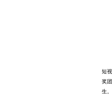
短视
奖
生