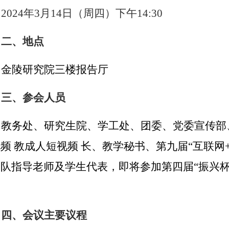
2024
年
3
月
14
日（周四）下午
14
:
30
二、地点
金陵研究院三楼报告厅
三、参会人员
教务处、研究生院、学工处、团委、党委宣传部
频 教成人短视频 长、教学秘书、第九届“互联网
团队指导老师及学生代表
，即将参加第四届“振兴
。
四
、
会议主
要
议
程